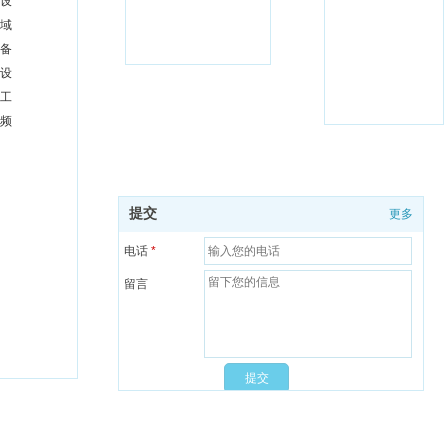
设
域
备
设
工
频
提交
更多
电话
*
留言