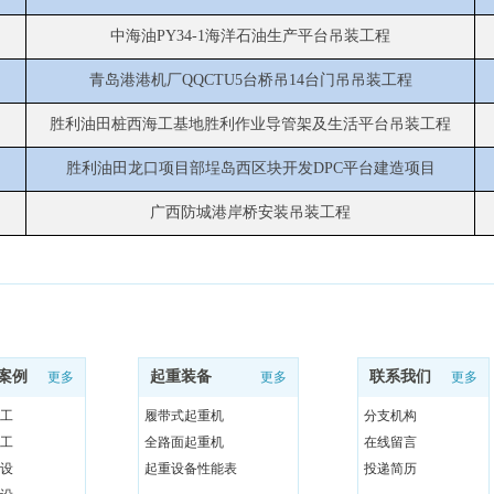
中海油
PY34-1海洋石油生产平台吊装工程
青岛港港机厂
QQCTU5台桥吊14台门吊吊装工程
胜利油田桩西海工基地胜利作业导管架及生活平台吊装工程
胜利油田龙口项目部埕岛西区块开发
DPC平台建造项目
广西防城港岸桥安装吊装工程
案例
起重装备
联系我们
更多
更多
更多
工
履带式起重机
分支机构
工
全路面起重机
在线留言
设
起重设备性能表
投递简历