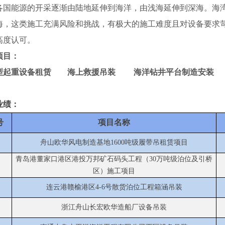
各国能源的开采逐渐由陆地延伸到海洋，由浅海延伸到深海。海
海，这类施工充满风险和挑战，有极大的施工难度且对设备要求
高度认可。
项目：
起重设备租赁 海上救援吊装 海洋钻井平台制造安装
业绩：
号
项目名称
舟山欧华风电制造基地
1600吨级履带吊租赁项目
青岛港董家口港区港投万邦矿石码头工程（
30万吨级泊位及引桥
区）施工项目
连云港赣榆港区
4-6号散货泊位工程箱涵吊装
浙江舟山长宏欧华造船厂设备吊装