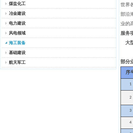
煤盐化工
世界
冶金建设
部沿
电力建设
业的
风电领域
服务
大型
海工装备
基础建设
部分
航天军工
序
1
2
3
4