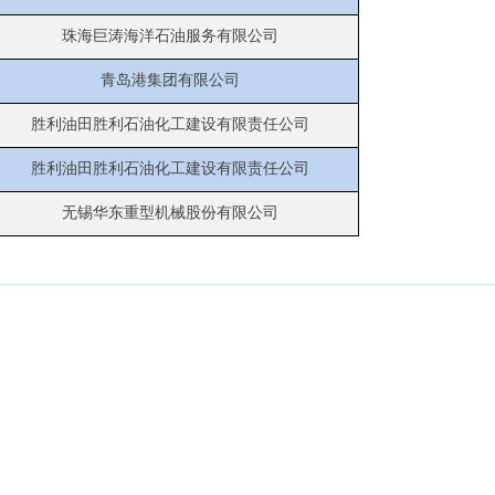
珠海巨涛海洋石油服务有限公司
青岛港集团有限公司
胜利油田胜利石油化工建设有限责任公司
胜利油田胜利石油化工建设有限责任公司
无锡华东重型机械股份有限公司
山东海湾吊装工程股份有限公司
总部地址：
中国山东省淄博市临淄区凤凰路1号
电话：
15753383297
邮编：
255400