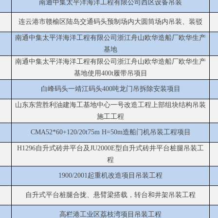
南通中集太平洋海洋工程有限公司西区设备吊装
连云港市赣榆区陆岛交通码头预制场内大圆筒场内吊装、装驳
南通中集太平洋海洋工程有限公司浙江舟山欧华造船厂欧华生产
基地
南通中集太平洋海洋工程有限公司浙江舟山欧华造船厂欧华生产
基地使用
400t履带吊项目
白峰码头一靖江码头
400吨龙门吊拆除安装项目
山东东营胜利油建海工基地中心一号改造工程上部组块结构吊装
施工工程
CMA52*60+120/20t75m H=50m造船门机吊装工程项目
H1296自升式砖井平台及JU2000E型自升式砖井平台桩腿吊装工
程
1900/2001起重机改造项目吊装工程
自升式平台桩腿合拢、悬臂梁搭载，转台和井架吊装工程
高栏港工业区荔枝湾项目吊装工程