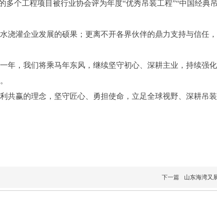
建的多个工程项目被行业协会评为年度“优秀吊装工程”“中国经典
水浇灌企业发展的硕果；更离不开各界伙伴的鼎力支持与信任，
一年，我们将乘马年东风，继续坚守初心、深耕主业，持续强化
。
互利共赢的理念，坚守匠心、勇担使命，立足全球视野、深耕吊
下一篇
山东海湾又展