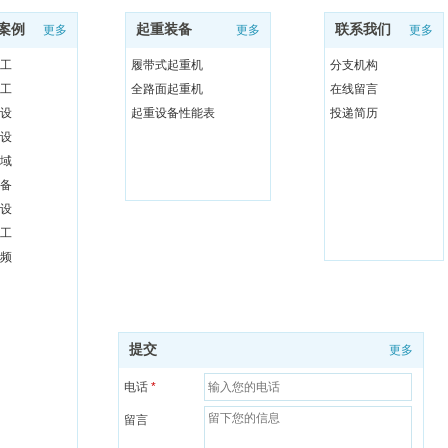
案例
起重装备
联系我们
更多
更多
更多
工
履带式起重机
分支机构
工
全路面起重机
在线留言
设
起重设备性能表
投递简历
设
域
备
设
工
频
提交
更多
电话
*
留言