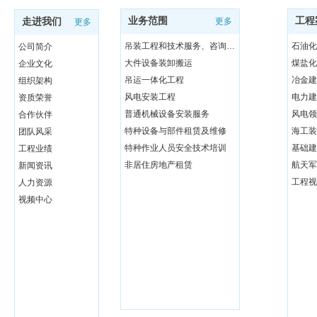
业务范围
工程
走进我们
更多
更多
吊装工程和技术服务、咨询与研发
石油化
公司简介
大件设备装卸搬运
煤盐化
企业文化
吊运一体化工程
冶金建
组织架构
风电安装工程
电力建
资质荣誉
普通机械设备安装服务
风电领
合作伙伴
特种设备与部件租赁及维修
海工装
团队风采
特种作业人员安全技术培训
基础建
工程业绩
非居住房地产租赁
航天军
新闻资讯
工程视
人力资源
视频中心