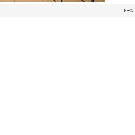
下一篇
山东海湾吊装工程股份有限公司
总部地址：
中国山东省淄博市临淄区凤凰路1号
电话：
15753383297
邮编：
255400
邮箱：
haiwangufen@163.com
子公司：
新疆海湾大型设备吊装有限公司
地址：
新疆昌吉州昌吉国家高新技术产业开发区如意路
联系电话：
0994-2260265 手机：18699448777
宁夏海湾大型设备吊装有限公司
地址：
宁夏石嘴山市大武口区高新技术开发区经三路17