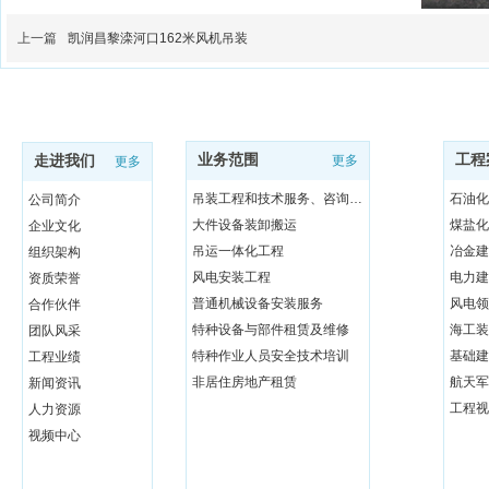
上一篇
凯润昌黎滦河口162米风机吊装
业务范围
工程
走进我们
更多
更多
吊装工程和技术服务、咨询与研发
石油化
公司简介
大件设备装卸搬运
煤盐化
企业文化
吊运一体化工程
冶金建
组织架构
风电安装工程
电力建
资质荣誉
普通机械设备安装服务
风电领
合作伙伴
特种设备与部件租赁及维修
海工装
团队风采
特种作业人员安全技术培训
基础建
工程业绩
非居住房地产租赁
航天军
新闻资讯
工程视
人力资源
视频中心