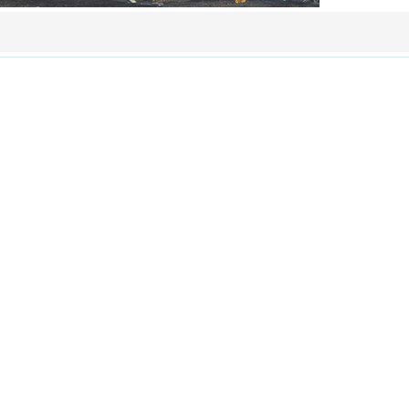
山东海湾吊装工程股份有限公司
总部地址：
中国山东省淄博市临淄区凤凰路1号
电话：
15753383297
邮编：
255400
邮箱：
haiwangufen@163.com
子公司：
新疆海湾大型设备吊装有限公司
地址：
新疆昌吉州昌吉国家高新技术产业开发区如意路
联系电话：
0994-2260265 手机：18699448777
宁夏海湾大型设备吊装有限公司
地址：
宁夏石嘴山市大武口区高新技术开发区经三路17