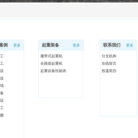
案例
起重装备
联系我们
更多
更多
更多
工
履带式起重机
分支机构
工
全路面起重机
在线留言
设
起重设备性能表
投递简历
设
域
备
设
工
频