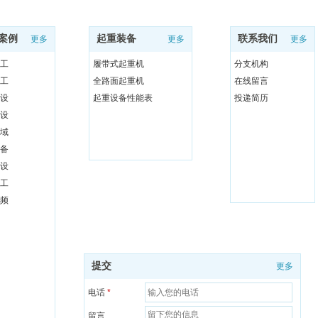
案例
起重装备
联系我们
更多
更多
更多
工
履带式起重机
分支机构
工
全路面起重机
在线留言
设
起重设备性能表
投递简历
设
域
备
设
工
频
提交
更多
电话
*
留言