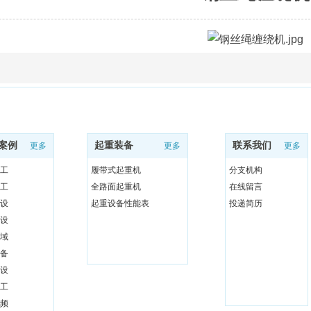
案例
起重装备
联系我们
更多
更多
更多
工
履带式起重机
分支机构
工
全路面起重机
在线留言
设
起重设备性能表
投递简历
设
域
备
设
工
频