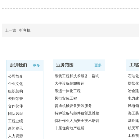
上一篇
折弯机
业务范围
工程
走进我们
更多
更多
吊装工程和技术服务、咨询与研发
石油化
公司简介
大件设备装卸搬运
煤盐化
企业文化
吊运一体化工程
冶金建
组织架构
风电安装工程
电力建
资质荣誉
普通机械设备安装服务
风电领
合作伙伴
特种设备与部件租赁及维修
海工装
团队风采
特种作业人员安全技术培训
基础建
工程业绩
非居住房地产租赁
航天军
新闻资讯
工程视
人力资源